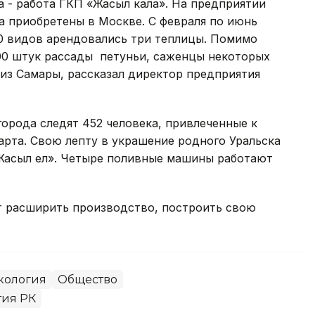
 - работа ГКП «Жасыл кала». На предприятии
а приобретены в Москве. С февраля по июнь
0 видов арендовались три теплицы. Помимо
800 штук рассады петуньи, саженцы некоторых
из Самары, рассказал директор предприятия
города следят 452 человека, привлеченные к
рта. Свою лепту в украшение родного Уральска
«Жасыл ел». Четыре поливные машины работают
 расширить производство, построить свою
кология
Общество
тия РК