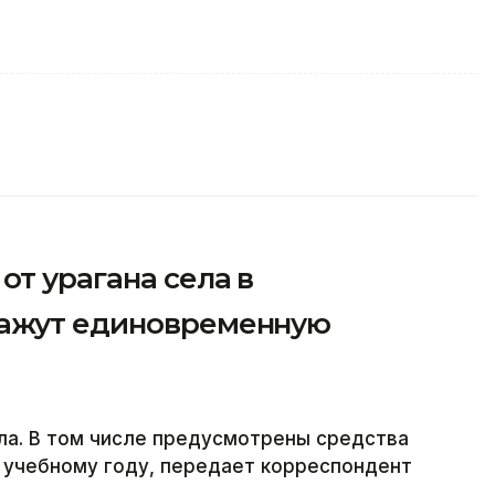
от урагана села в
кажут единовременную
ла. В том числе предусмотрены средства
 учебному году, передает корреспондент