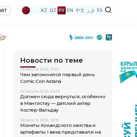
KZ
QZ
РУ
EN
中文
ق ز
ЎЗ
ORT
Новости по теме
06 августа 2026, 21:22
Чем запомнился первый день
Comic Con Astana
06 августа 2026, 20:00
Должен сюда вернуться, особенно
в Мангистау — датский актер
Костер-Вальдау
06 августа 2026, 19:16
Монеты Кокандского ханства и
артефакты I века представили на