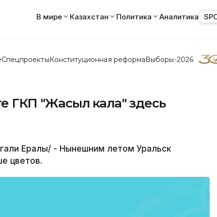
В мире
Казахстан
Политика
Аналитика
SP
е
Спецпроекты
Конституционная реформа
Выборы-2026
те ГКП "Жасыл кала" здесь
гали Ералы/ - Нынешним летом Уральск
ше цветов.