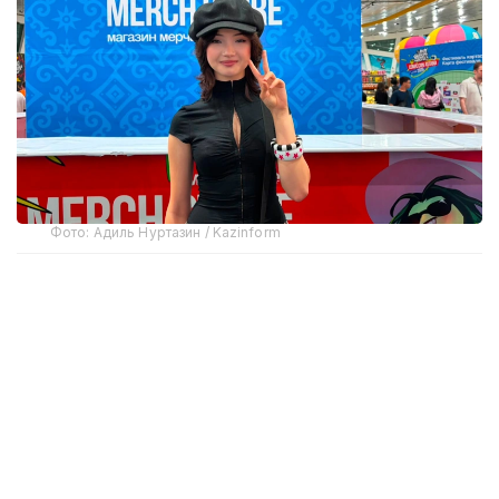
Фото: Адиль Нуртазин / Kazinform
В беседе с журналистами она поделилась
первыми впечатлениями от столицы, сравнила
Comic Con Astana с фестивалем в Лос-Анджелесе
и рассказала об эмоциональной встрече
с Николаем Костером-Вальдау.
Karrambaby призналась, что посещает Казахстан
уже не в первый раз. Однако Астану увидела