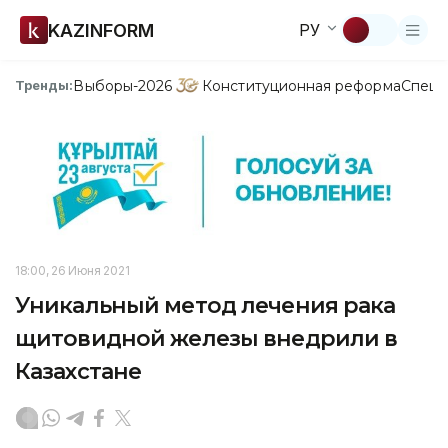
KAZINFORM
РУ
Выборы-2026
Конституционная реформа
Спецп
Тренды:
18:00, 26 Июня 2021
Уникальный метод лечения рака
щитовидной железы внедрили в
Казахстане