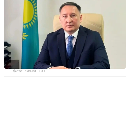
Фото: акимат ЗКО
Ранее распоряжением акима Западно-
Казахстанской области Наримана Торегалиева
от 3 июня 2026 года Мадияр Утешев был
отстранен от исполнения служебных
обязанностей сроком на один месяц.
Как сообщила на брифинге в Региональной службе