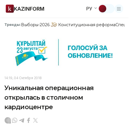
KAZINFORM
РУ
Выборы-2026
Конституционная реформа
Спецп
Тренды:
14:19, 04 Октября 2018
Уникальная операционная
открылась в столичном
кардиоцентре