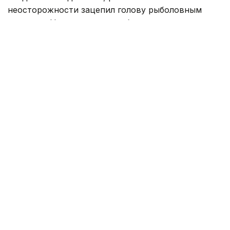
неосторожности зацепил голову рыболовным
крючком. Находившиеся поблизости спасатели,
дежурившие на модульной капсуле, оперативно
оказали пострадавшему первую помощь до
прибытия бригады скорой медицинской помощи.