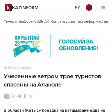
KAZINFORM
РУ
Выборы-2026
Конституционная реформа
Спецп
Тренды:
18:55, 02 Июля 2024
Унесенные ветром трое туристов
спасены на Алаколе
В области Жетысу поездка на катамаране едва не