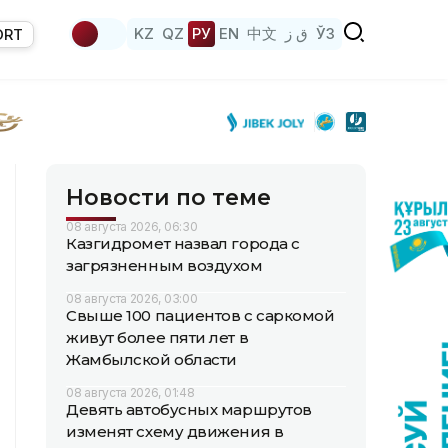
KZ
QZ
РУ
EN
中文
ق ز
ЎЗ
ORT
Новости по теме
08 августа 2026, 06:30
Казгидромет назвал города с
загрязненным воздухом
08 августа 2026, 03:00
Свыше 100 пациентов с саркомой
живут более пяти лет в
Жамбылской области
08 августа 2026, 01:48
Девять автобусных маршрутов
изменят схему движения в