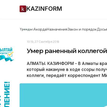
KAZINFORM
Акорда
Назначения
Закон и порядок
Дось
Тренды:
10:19, 27 Сентября 2018
Умер раненный коллегой
АЛМАТЫ. КАЗИНФОРМ - В Алматы врач
который накануне в ходе ссоры полу
коллеги, передаёт корреспондент М