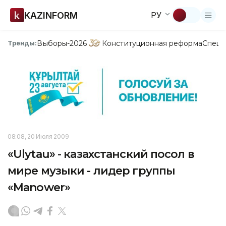
KAZINFORM
РУ
Выборы-2026
Конституционная реформа
Спецп
Тренды:
08:08, 20 Июля 2009
«Ulytau» - казахстанский посол в
мире музыки - лидер группы
«Manower»