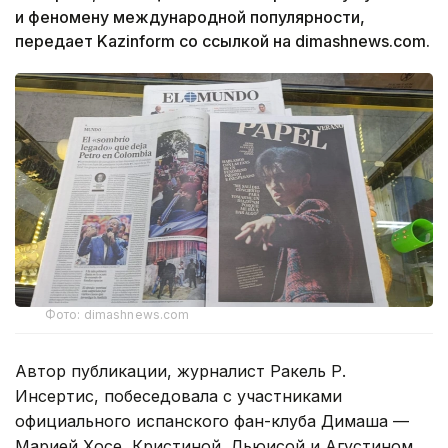
и феномену международной популярности,
передает Kazinform со ссылкой на dimashnews.com.
Фото: dimashnews.com
Автор публикации, журналист Ракель Р.
Инсертис, побеседовала с участниками
официального испанского фан-клуба Димаша —
Марией Хосе, Кристиной, Льюисой и Агустином.