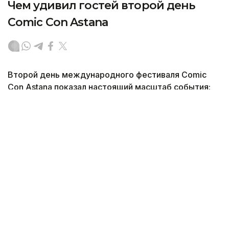
Чем удивил гостей второй день
Comic Con Astana
Второй день международного фестиваля Comic
Con Astana показал настоящий масштаб события:
площадки заполнили тысячи поклонников комиксов,
кино, игр и аниме. Корреспондент агентства
Kazinform побывал на фестивале и увидел,
как на одной площадке встретились любимые
герои разных вселенных, необычные костюмы,
творчество фанатов и атмосфера большого
праздника для всех, кто интересуется
современной поп-культурой.