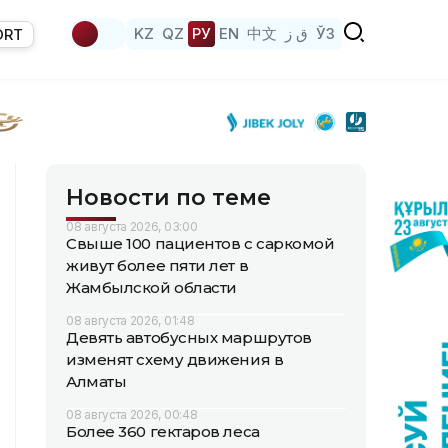
KZ
QZ
РУ
EN
中文
ق ز
ЎЗ
ORT
Новости по теме
08 августа 2026, 03:00
Свыше 100 пациентов с саркомой
живут более пяти лет в
Жамбылской области
08 августа 2026, 01:48
Девять автобусных маршрутов
изменят схему движения в
Алматы
08 августа 2026, 00:48
Более 360 гектаров леса