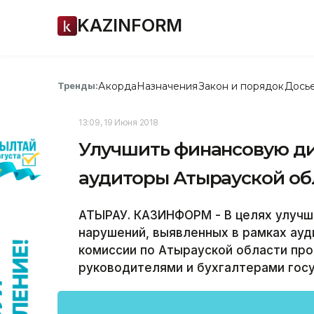
KAZINFORM
Акорда
Назначения
Закон и порядок
Дось
Тренды:
13:09, 19 Июня 2018
Улучшить финансовую д
аудиторы Атырауской об
АТЫРАУ. КАЗИНФОРМ - В целях улучш
нарушений, выявленных в рамках ауд
комиссии по Атырауской области пр
руководителями и бухгалтерами гос