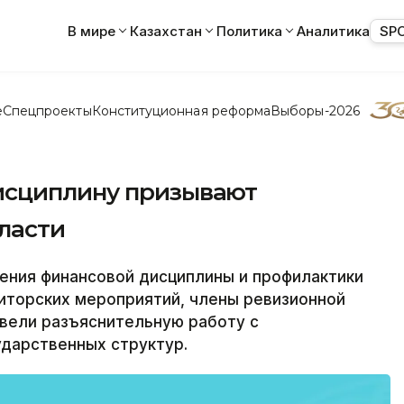
В мире
Казахстан
Политика
Аналитика
SP
е
Спецпроекты
Конституционная реформа
Выборы-2026
исциплину призывают
ласти
ения финансовой дисциплины и профилактики
иторских мероприятий, члены ревизионной
овели разъяснительную работу с
ударственных структур.