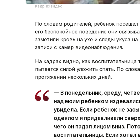
Кадр из видео
По словам родителей, ребенок посещал 
его беспокойное поведение они связыв
заметили кровь на ухе и следы укуса на
записи с камер видеонаблюдения.
На кадрах видно, как воспитательница тя
пытается силой уложить спать. По слов
протяжении нескольких дней.
— В понедельник, среду, четв
над моим ребенком издевались.
увидела. Если ребенок не зас
одеялом и придавливали сверху
чего он падал лицом вниз. Пот
воспитательницы. Если хотел е