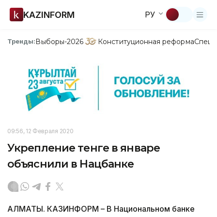
KAZINFORM
РУ
Выборы-2026
Конституционная реформа
Спецп
Тренды:
09:56, 12 Февраля 2020
Укрепление тенге в январе
объяснили в Нацбанке
АЛМАТЫ. КАЗИНФОРМ – В Национальном банке