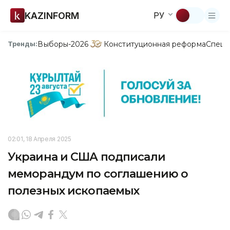
KAZINFORM
РУ
Выборы-2026
Конституционная реформа
Спецп
Тренды:
02:01, 18 Апреля 2025
Украина и США подписали
меморандум по соглашению о
полезных ископаемых