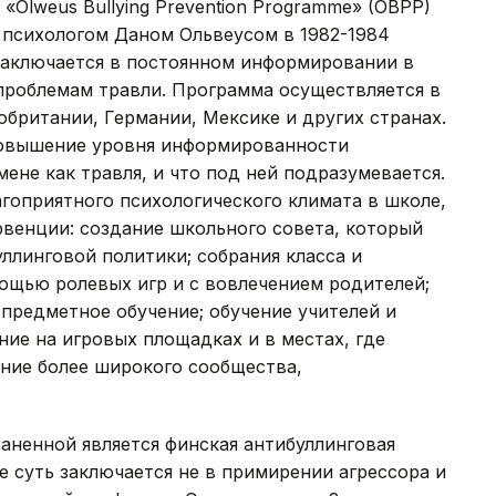
«Olweus Bullying Prevention Programme» (OBPP)
 психологом Даном Ольвеусом в 1982-1984
заключается в постоянном информировании в
роблемам травли. Программа осуществляется в
британии, Германии, Мексике и других странах.
повышение уровня информированности
ене как травля, и что под ней подразумевается.
гоприятного психологического климата в школе,
рвенции: создание школьного совета, который
ллинговой политики; собрания класса и
мощью ролевых игр и с вовлечением родителей;
предметное обучение; обучение учителей и
ие на игровых площадках и в местах, где
ение более широкого сообщества,
аненной является финская антибуллинговая
е суть заключается не в примирении агрессора и