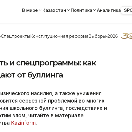
В мире
Казахстан
Политика
Аналитика
SP
е
Спецпроекты
Конституционная реформа
Выборы-2026
ть и спецпрограммы: как
ают от буллинга
изического насилия, а также унижения
овится серьезной проблемой во многих
ния школьного буллинга, последствиях и
этим злом, читайте в материале
ства
Kazinform
.