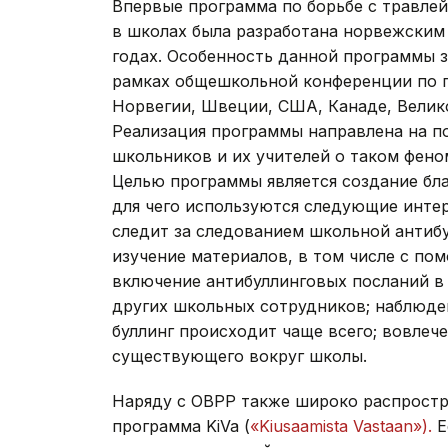
Впервые программа по борьбе с травлей 
в школах была разработана норвежским
годах. Особенность данной программы 
рамках общешкольной конференции по п
Норвегии, Швеции, США, Канаде, Велико
Реализация программы направлена на 
школьников и их учителей о таком феном
Целью программы является создание бла
для чего используются следующие инте
следит за следованием школьной антибу
изучение материалов, в том числе с по
включение антибуллинговых посланий в 
других школьных сотрудников; наблюден
буллинг происходит чаще всего; вовлеч
существующего вокруг школы.
Наряду с OBPP также широко распростр
программа KiVa (
«Kiusaamista Vastaan»).
Е