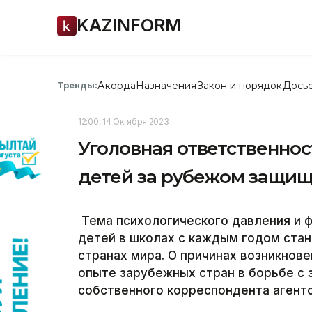
KAZINFORM
Акорда
Назначения
Закон и порядок
Дось
Тренды:
12:00, 14 Октября 2023
Уголовная ответственнос
детей за рубежом защищ
Тема психологического давления и ф
детей в школах с каждым годом стан
странах мира. О причинах возникнове
опыте зарубежных стран в борьбе с 
собственного корреспондента агент