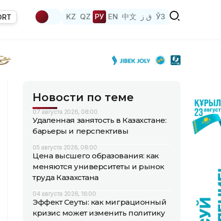
KZ
QZ
РУ
EN
中文
ق ز
ЎЗ
ORT
Новости по теме
07 августа 2026, 08:00
Удаленная занятость в Казахстане:
барьеры и перспективы
05 августа 2026, 08:00
Цена высшего образования: как
меняются университеты и рынок
труда Казахстана
04 августа 2026, 16:00
Эффект Сеуты: как миграционный
кризис может изменить политику