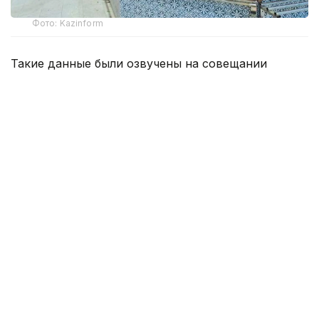
Фото: Kazinform
Такие данные были озвучены на совещании
по вопросам стабилизации цен на социально
значимые продовольственные товары и инфляции
под председательством заместителя Премьер-
министра — министра национальной экономики
Серика Жумангарина.
Как было отмечено на совещании, по итогам июня
годовая инфляция в стране составила 10,3%
против 10,4% месяцем ранее. При этом уровень
инфляции выше среднереспубликанского
сохраняется в 11 регионах. Самые высокие
показатели зарегистрированы в областях Жетысу,
Улытау, а также в Северо-Казахстанской
и Акмолинской областях.