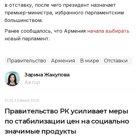
в отставку, после чего президент назначает
премьер-министра, избранного парламентским
большинством.
Ранее сообщалось, что Армения
начала выбирать
новый парламент.
Правительство
Армения
В мире
Отставки
П
Зарина Жакупова
Автор
21:31, 23 Июля 2026
Правительство РК усиливает меры
по стабилизации цен на социально
значимые продукты