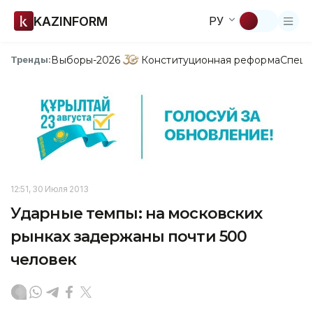
KAZINFORM
РУ
Выборы-2026
Конституционная реформа
Спецп
Тренды:
12:51, 30 Июля 2013
Ударные темпы: на московских
рынках задержаны почти 500
человек