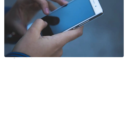
Фото: pixabay
Несмотря на ограничения, введенные в последние
годы, телефонный спам по-прежнему остается
распространенной проблемой во Франции. Новые
нормы, поддержанные правительством
президента Эмманюэля Макрона, значительно
ужесточают требования к компаниям.
Теперь организации смогут звонить