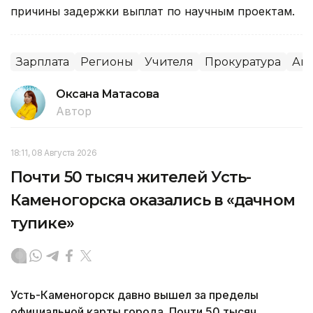
причины задержки выплат по научным проектам.
Зарплата
Регионы
Учителя
Прокуратура
Акм
Оксана Матасова
Автор
18:11, 08 Августа 2026
Почти 50 тысяч жителей Усть-
Каменогорска оказались в «дачном
тупике»
Усть-Каменогорск давно вышел за пределы
официальной карты города. Почти 50 тысяч