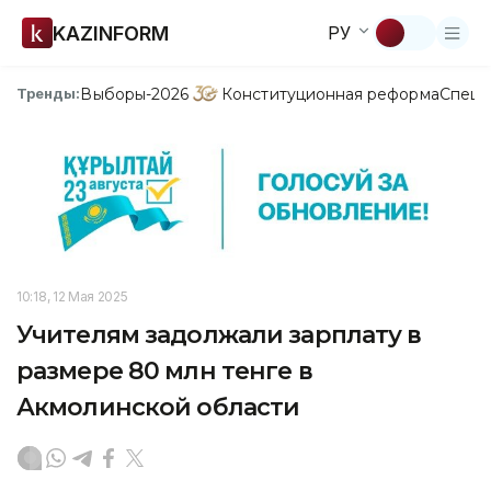
KAZINFORM
РУ
Выборы-2026
Конституционная реформа
Спецп
Тренды:
10:18, 12 Мая 2025
Учителям задолжали зарплату в
размере 80 млн тенге в
Акмолинской области