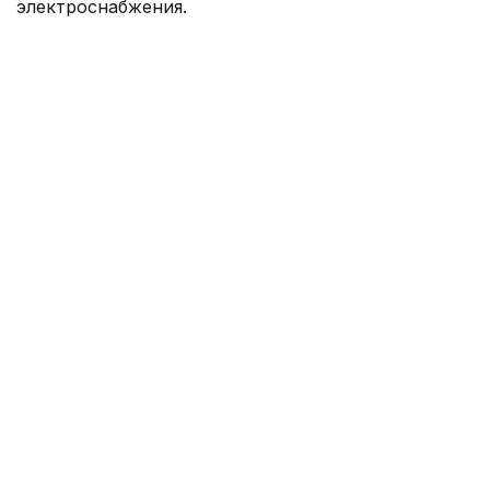
электроснабжения.
Фото: Руслан Мухамедьяров /Kazinform
— Мы понимаем, что проблемы дачных
обществ копились годами и решить их
одномоментно невозможно. Поэтому
сейчас рассматриваются варианты
поэтапного улучшения транспортной