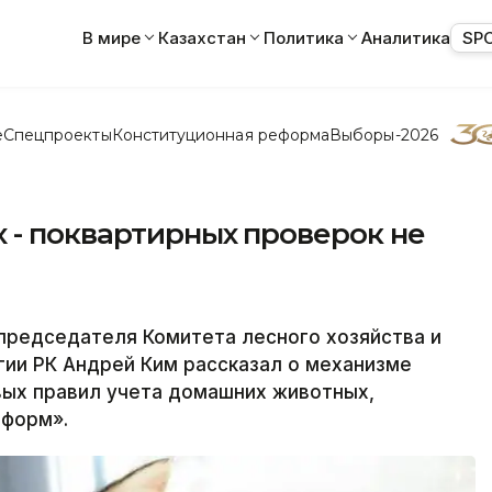
В мире
Казахстан
Политика
Аналитика
SP
е
Спецпроекты
Конституционная реформа
Выборы-2026
 - поквартирных проверок не
редседателя Комитета лесного хозяйства и
ии РК Андрей Ким рассказал о механизме
вых правил учета домашних животных,
нформ».