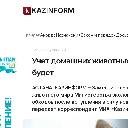
KAZINFORM
Акорда
Назначения
Закон и порядок
Дось
Тренды:
12:21, 11 Августа 2023
Учет домашних животных
будет
АСТАНА. КАЗИНФОРМ – Заместитель п
животного мира Министерства эколог
обходов после вступления в силу но
передает корреспондент МИА «Кази