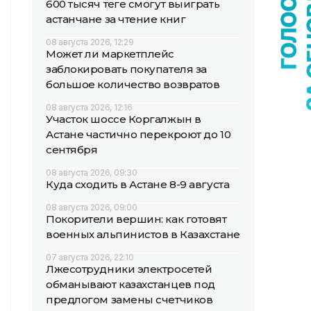
600 тысяч теңге смогут выиграть
астанчане за чтение книг
08 августа 2026, 12:29
Может ли маркетплейс
заблокировать покупателя за
большое количество возвратов
08 августа 2026, 12:16
Участок шоссе Коргалжын в
Астане частично перекроют до 10
сентября
08 августа 2026, 09:30
Куда сходить в Астане 8-9 августа
08 августа 2026, 09:00
Покорители вершин: как готовят
военных альпинистов в Казахстане
07 августа 2026, 22:10
Лжесотрудники электросетей
обманывают казахстанцев под
предлогом замены счетчиков