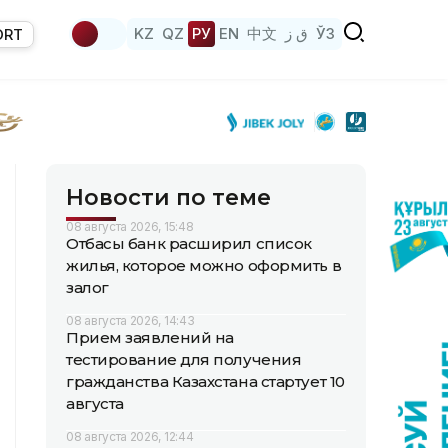
KZ
QZ
РУ
EN
中文
ق ز
ЎЗ
ORT
Новости по теме
08 августа 2026, 15:48
Отбасы банк расширил список
жилья, которое можно оформить в
залог
08 августа 2026, 14:43
Прием заявлений на
тестирование для получения
гражданства Казахстана стартует 10
августа
08 августа 2026, 12:44