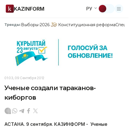
KAZINFORM
РУ
Выборы-2026
Конституционная реформа
Спецп
Тренды:
01:03, 09 Сентября 2012
Ученые создали тараканов-
киборгов
АСТАНА. 9 сентября. КАЗИНФОРМ - Ученые