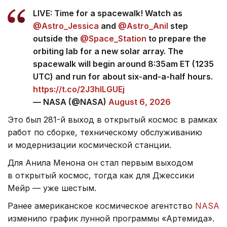
LIVE: Time for a spacewalk! Watch as
@Astro_Jessica
and
@Astro_Anil
step
outside the
@Space_Station
to prepare the
orbiting lab for a new solar array. The
spacewalk will begin around 8:35am ET (1235
UTC) and run for about six-and-a-half hours.
https://t.co/2J3hlLGUEj
— NASA (@NASA)
August 6, 2026
Это был 281-й выход в открытый космос в рамках
работ по сборке, техническому обслуживанию
и модернизации космической станции.
Для Анила Менона он стал первым выходом
в открытый космос, тогда как для Джессики
Мейр — уже шестым.
Ранее американское космическое агентство
NASA
изменило график лунной программы «Артемида».