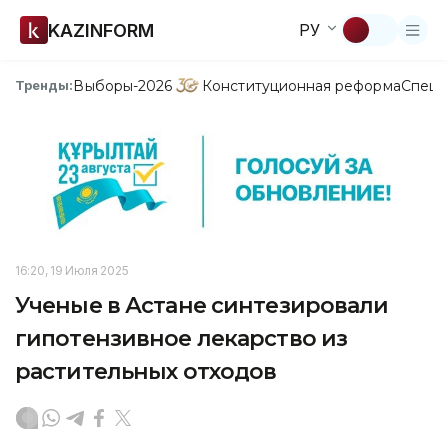
KAZINFORM
РУ
Выборы-2026
Конституционная реформа
Спецп
Тренды:
16:20, 19 Июля 2025
Ученые в Астане синтезировали
гипотензивное лекарство из
растительных отходов