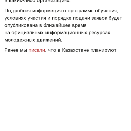
в каких-либо организациях.
Подробная информация о программе обучения,
условиях участия и порядке подачи заявок будет
опубликована в ближайшее время
на официальных информационных ресурсах
молодежных движений.
Ранее мы
писали
, что в Казахстане планируют
трудоустроить 548 тысяч человек.
Молодежная политика
Образование
Астана
Д
Карина Кущанова
Автор
18:46, 23 Июня 2026
От Головкина до Сатпаева: кто из