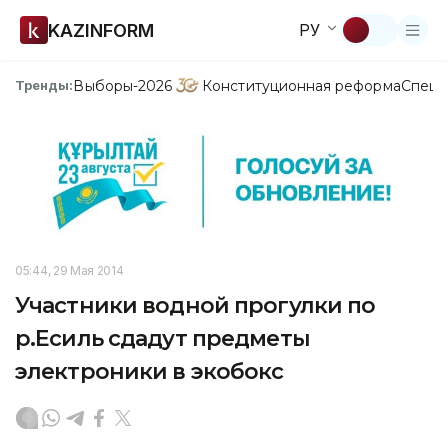
KAZINFORM
РУ
Выборы-2026
Конституционная реформа
Спецп
Тренды:
05:44, 29 Мая 2014
Участники водной прогулки по
р.Есиль сдадут предметы
электроники в экобокс