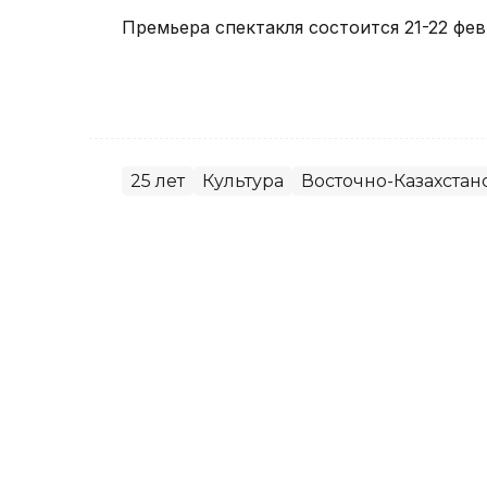
Премьера спектакля состоится 21-22 фев
25 лет
Культура
Восточно-Казахстан
Руслан Шакабаев
Автор
05:24, 22 Сентября 2017