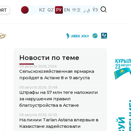
KZ
QZ
РУ
EN
中文
ق ز
ЎЗ
ORT
Новости по теме
06 августа 2026, 21:04
Сельскохозяйственная ярмарка
пройдет в Астане 8 и 9 августа
06 августа 2026, 20:48
Штрафы на 57 млн теңге наложили
за нарушения правил
благоустройства в Астане
06 августа 2026, 20:35
На линии Tarlan Astana впервые в
Казахстане задействовали