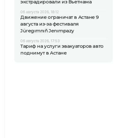
экстрадировали из Вьетнама
06 августа 2026, 18:12
Движение ограничат в Астане 9
августа из-за фестиваля
Jüregımnıñ Jenımpazy
06 августа 2026, 17:53
Тариф на услуги эвакуаторов авто
поднимут в Астане