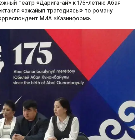
ный театр «Дарига-ай» к 175-летию Абая
ектакля «Ғажайып трагедиясы» по роману
корреспондент МИА «Казинформ».