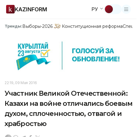
KAZINFORM
РУ
Выборы-2026
Конституционная реформа
Спецп
Тренды:
22:19, 09 Мая 2016
Участник Великой Отечественной:
Казахи на войне отличались боевым
духом, сплоченностью, отвагой и
храбростью