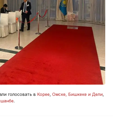
али голосовать в
Корее
,
Омске, Бишкеке и Дели
,
ушанбе
.