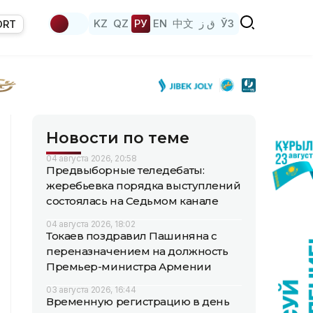
KZ
QZ
РУ
EN
中文
ق ز
ЎЗ
ORT
Новости по теме
04 августа 2026, 20:58
Предвыборные теледебаты:
жеребьевка порядка выступлений
состоялась на Седьмом канале
04 августа 2026, 18:02
Токаев поздравил Пашиняна с
переназначением на должность
Премьер-министра Армении
03 августа 2026, 16:44
Временную регистрацию в день