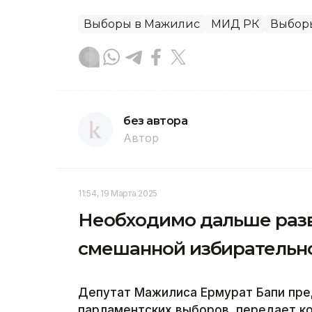
Выборы в Мажилис
МИД РК
Выбор
без автора
Автор
11:54, 19 Марта 2025
Необходимо дальше раз
смешанной избирательно
Депутат Мажилиса Ермурат Бапи пр
парламентских выборов, передает ко