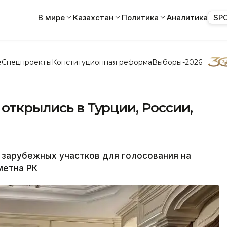
В мире
Казахстан
Политика
Аналитика
SP
е
Спецпроекты
Конституционная реформа
Выборы-2026
 открылись в Турции, России,
зарубежных участков для голосования на
метна РК