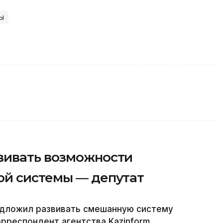
ы
вивать возможности
й системы — депутат
едложил развивать смешанную систему
рреспондент агентства Kazinform.