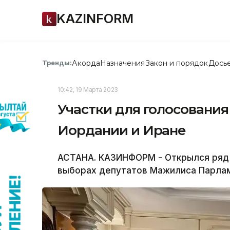
KAZINFORM
Акорда
Назначения
Закон и порядок
Дось
Тренды:
10:42, 19 Марта 2023
Участки для голосования
Иордании и Иране
АСТАНА. КАЗИНФОРМ - Открылся ряд 
выборах депутатов Мажилиса Парла