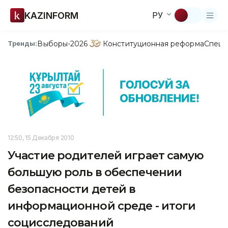
KAZINFORM
РУ
Выборы-2026
Конституционная реформа
Спецп
Тренды:
12:50, 15 Декабря 2010
Участие родителей играет самую
большую роль в обеспечении
безопасности детей в
информационной среде - итоги
социсследований