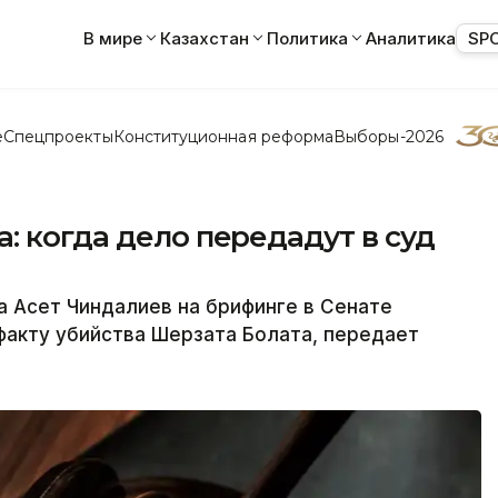
В мире
Казахстан
Политика
Аналитика
SP
е
Спецпроекты
Конституционная реформа
Выборы-2026
: когда дело передадут в суд
 Асет Чиндалиев на брифинге в Сенате
факту убийства Шерзата Болата, передает