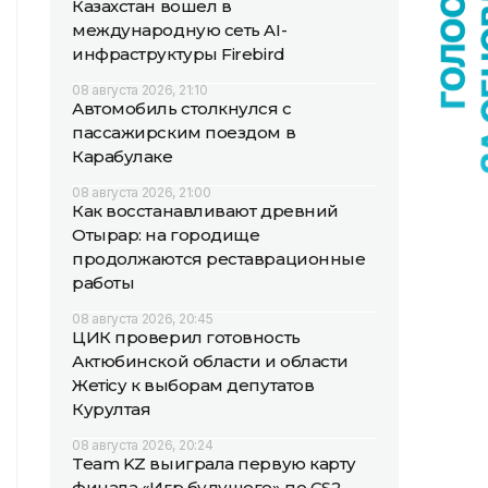
Казахстан вошел в
международную сеть AI-
инфраструктуры Firebird
08 августа 2026, 21:10
Автомобиль столкнулся с
пассажирским поездом в
Карабулаке
08 августа 2026, 21:00
Как восстанавливают древний
Отырар: на городище
продолжаются реставрационные
работы
08 августа 2026, 20:45
ЦИК проверил готовность
Актюбинской области и области
Жетісу к выборам депутатов
Курултая
08 августа 2026, 20:24
Team KZ выиграла первую карту
финала «Игр будущего» по CS2