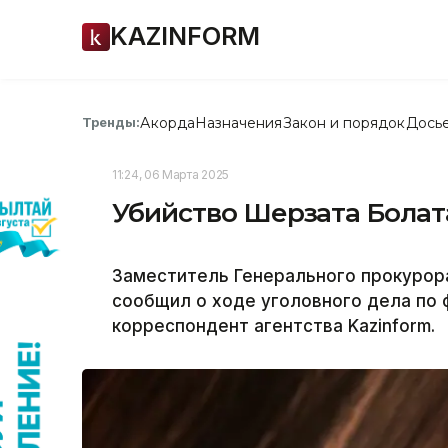
KAZINFORM
Акорда
Назначения
Закон и порядок
Дось
Тренды:
11:24, 06 Марта 2025
Убийство Шерзата Болата
Заместитель Генерального прокурора
сообщил о ходе уголовного дела по 
корреспондент агентства Kazinform.