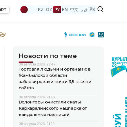
KZ
QZ
РУ
EN
中文
ق ز
ЎЗ
ORT
Новости по теме
08 августа 2026, 22:47
Торговля людьми и органами: в
Жамбылской области
заблокировали почти 3,5 тысячи
сайтов
08 августа 2026, 21:46
Волонтеры очистили скалы
Каркаралинского нацпарка от
вандальных надписей
08 августа 2026, 21:20