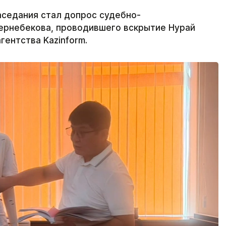
аседания стал допрос судебно-
ернебекова, проводившего вскрытие Нурай
гентства Kazinform.