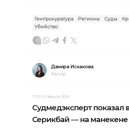
Генпрокуратура
Регионы
Суды
Кр
Убийство
Данира Искакова
Автор
17:32, 07 Августа 2026
Судмедэксперт показал в
Серикбай — на манекене 