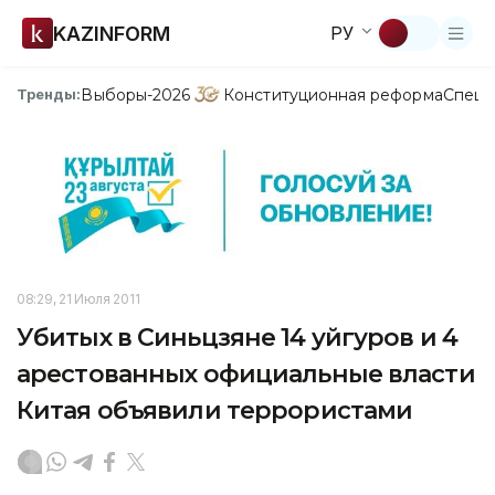
KAZINFORM
РУ
Выборы-2026
Конституционная реформа
Спецп
Тренды:
08:29, 21 Июля 2011
Убитых в Синьцзяне 14 уйгуров и 4
арестованных официальные власти
Китая объявили террористами