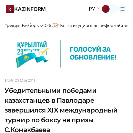
KAZINFORM
РУ
Выборы-2026
Конституционная реформа
Спецп
Тренды:
17:58, 23 Мая 2011
Убедительными победами
казахстанцев в Павлодаре
завершился XIX международный
турнир по боксу на призы
С.Конакбаева