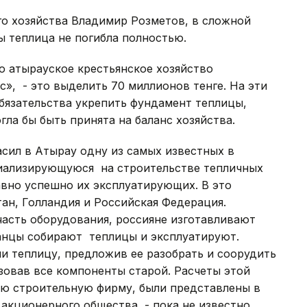
го хозяйства Владимир Розметов, в сложной
ы теплица не погибла полностью.
о атырауское крестьянское хозяйство
, - это выделить 70 миллионов тенге. На эти
 обязательства укрепить фундамент теплицы,
гла бы быть принята на баланс хозяйства.
асил в Атырау одну из самых известных в
циализирующуюся на строительстве тепличных
авно успешно их эксплуатирующих. В это
ан, Голландия и Российская Федерация.
часть оборудования, россияне изготавливают
танцы собирают теплицы и эксплуатируют.
и теплицу, предложив ее разобрать и соорудить
зовав все компоненты старой. Расчеты этой
ю строительную фирму, были представлены в
акционерного общества, - пока не известно.