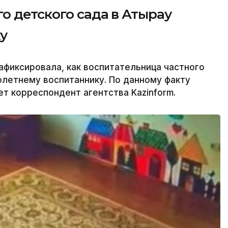
о детского сада в Атырау
у
фиксировала, как воспитательница частного
олетнему воспитаннику. По данному факту
т корреспондент агентства Kazinform.