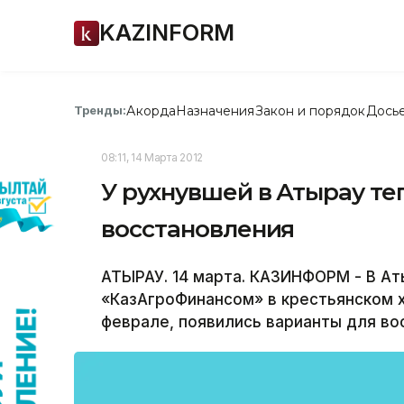
KAZINFORM
Акорда
Назначения
Закон и порядок
Дось
Тренды:
08:11, 14 Марта 2012
У рухнувшей в Атырау т
восстановления
АТЫРАУ. 14 марта. КАЗИНФОРМ - В Ат
«КазАгроФинансом» в крестьянском х
феврале, появились варианты для во