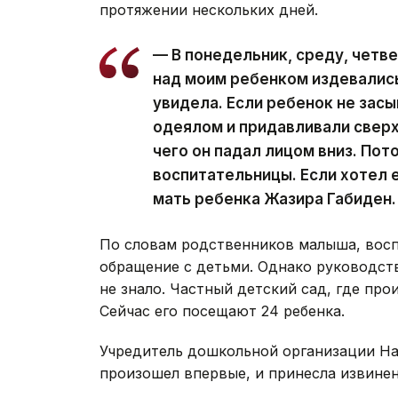
протяжении нескольких дней.
— В понедельник, среду, четв
над моим ребенком издевались.
увидела. Если ребенок не зас
одеялом и придавливали сверху
чего он падал лицом вниз. Пот
воспитательницы. Если хотел е
мать ребенка Жазира Габиден.
По словам родственников малыша, восп
обращение с детьми. Однако руководств
не знало. Частный детский сад, где про
Сейчас его посещают 24 ребенка.
Учредитель дошкольной организации На
произошел впервые, и принесла извинен