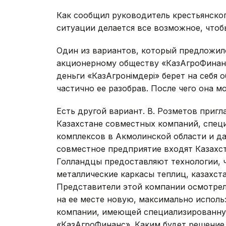
Как сообщил руководитель крестьянско
ситуации делается все возможное, чтоб
Один из вариантов, который предложил
акционерному обществу «КазАгроФинанс»
деньги «КазАгроӨнімдері» берет на себя
частично ее разобрав. После чего она мо
Есть другой вариант. В. Розметов пригл
Казахстане совместных компаний, спе
комплексов в Акмолинской области и д
совместное предприятие входят Казахст
Голландцы предоставляют технологии, 
металлические каркасы теплиц, казахс
Представители этой компании осмотрел
на ее месте новую, максимально исполь
компании, имеющей специализированну
«КазАгроФинанс». Каким будет решение 