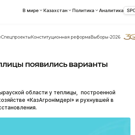
В мире
Казахстан
Политика
Аналитика
SP
е
Спецпроекты
Конституционная реформа
Выборы-2026
еплицы появились варианты
ырауской области у теплицы, построенной
озяйстве «КазАгроӨнімдері» и рухнувшей в
сстановления.