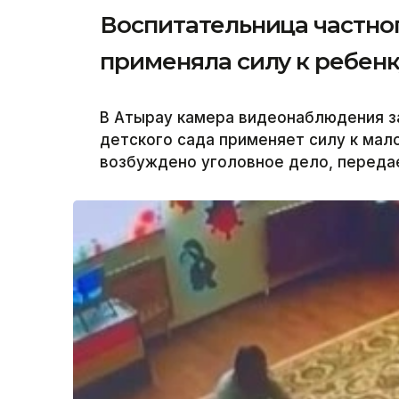
Воспитательница частног
применяла силу к ребенк
В Атырау камера видеонаблюдения за
детского сада применяет силу к мал
возбуждено уголовное дело, передае