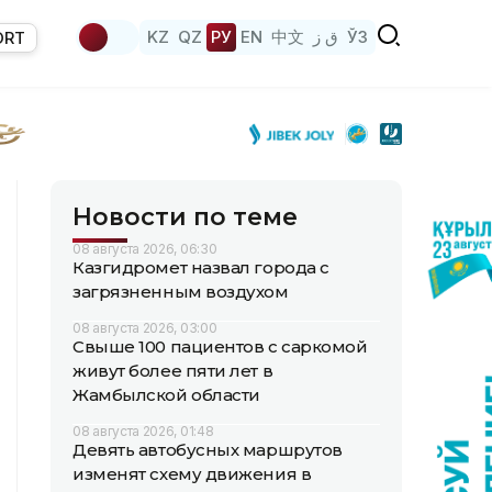
KZ
QZ
РУ
EN
中文
ق ز
ЎЗ
ORT
Новости по теме
08 августа 2026, 06:30
Казгидромет назвал города с
загрязненным воздухом
08 августа 2026, 03:00
Свыше 100 пациентов с саркомой
живут более пяти лет в
Жамбылской области
08 августа 2026, 01:48
Девять автобусных маршрутов
изменят схему движения в