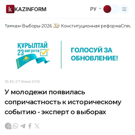
KAZINFORM
РУ
Выборы-2026
Конституционная реформа
Спецп
Тренды:
16:46, 07 Июня 2019
У молодежи появилась
сопричастность к историческому
событию - эксперт о выборах