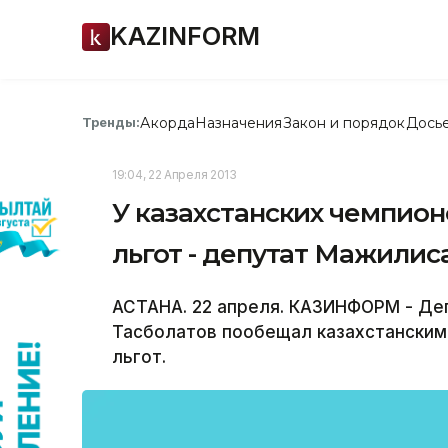
KAZINFORM
Акорда
Назначения
Закон и порядок
Дось
Тренды:
19:04, 22 Апреля 2013
У казахстанских чемпион
льгот - депутат Мажилис
АСТАНА. 22 апреля. КАЗИНФОРМ - Де
Тасболатов пообещал казахстанским
льгот.