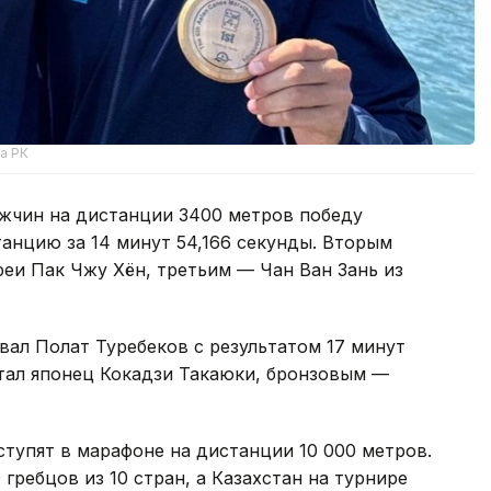
а РК
ужчин на дистанции 3400 метров победу
анцию за 14 минут 54,166 секунды. Вторым
и Пак Чжу Хён, третьим — Чан Ван Зань из
вал Полат Туребеков с результатом 17 минут
стал японец Кокадзи Такаюки, бронзовым —
ступят в марафоне на дистанции 10 000 метров.
гребцов из 10 стран, а Казахстан на турнире