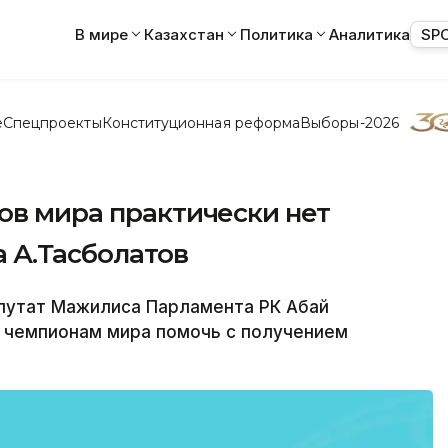
В мире
Казахстан
Политика
Аналитика
SP
е
Спецпроекты
Конституционная реформа
Выборы-2026
ов мира практически нет
а А.Тасболатов
путат Мажилиса Парламента РК Абай
 чемпионам мира помочь с получением