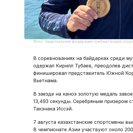
Фото: Национальная федерация гребных видов спорт
В соревнованиях на байдарках среди м
одержал Кирилл Тубаев, преодолев дист
финишировал представитель Южной Коре
Вьетнама.
В заезде на каноэ золотую медаль завое
13,493 секунды. Серебряным призером 
Такэнака Иссэй.
7 августа казахстанские спортсмены вы
В чемпионате Азии участвуют около 200 