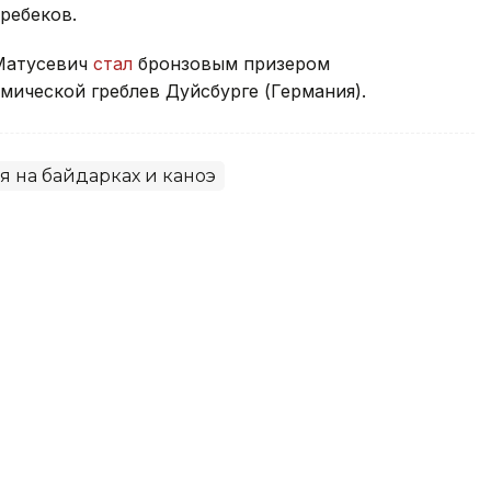
ребеков.
 Матусевич
стал
бронзовым призером
ической греблев Дуйсбурге (Германия).
я на байдарках и каноэ
 сыграют в Алматы за шанс