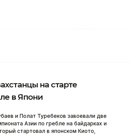
захстанцы на старте
ле в Япони
баев и Полат Туребеков завоевали две
пионата Азии по гребле на байдарках и
оторый стартовал в японском Киото,