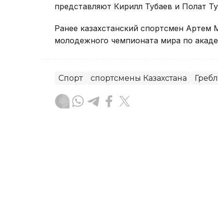
представляют Кирилл Тубаев и Полат Ту
Ранее казахстанский спортсмен Артем
молодежного чемпионата мира по академ
Спорт
спортсмены Казахстана
Гребл
Динара Сугурбаева
Автор
18:05, 06 Августа 2026
Сильнейшие юниоры Азии