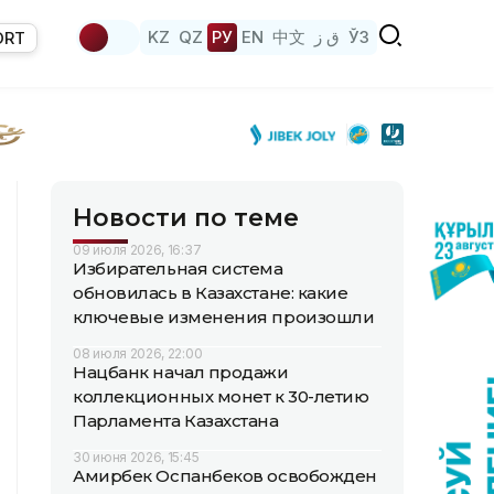
KZ
QZ
РУ
EN
中文
ق ز
ЎЗ
ORT
Новости по теме
09 июля 2026, 16:37
Избирательная система
обновилась в Казахстане: какие
ключевые изменения произошли
08 июля 2026, 22:00
Нацбанк начал продажи
коллекционных монет к 30-летию
Парламента Казахстана
30 июня 2026, 15:45
Амирбек Оспанбеков освобожден