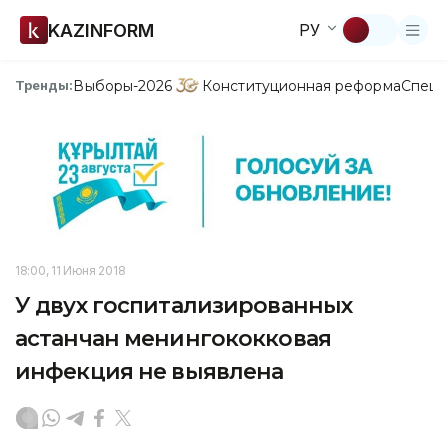
KAZINFORM
РУ
Выборы-2026
Конституционная реформа
Спецп
Тренды:
18:00, 11 Июня 2018
У двух госпитализированных
астанчан менингококковая
инфекция не выявлена