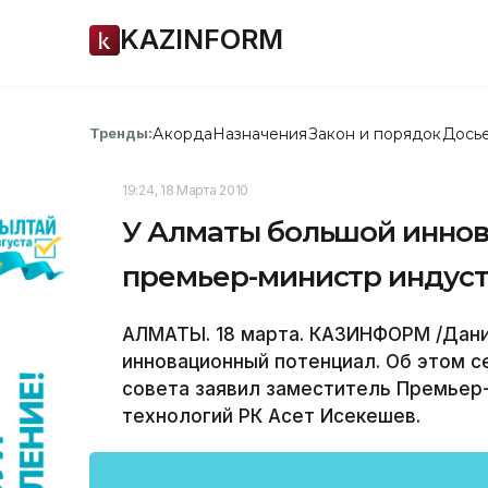
KAZINFORM
Акорда
Назначения
Закон и порядок
Дось
Тренды:
19:24, 18 Марта 2010
У Алматы большой иннов
премьер-министр индуст
АЛМАТЫ. 18 марта. КАЗИНФОРМ /Дани
инновационный потенциал. Об этом с
совета заявил заместитель Премьер-
технологий РК Асет Исекешев.