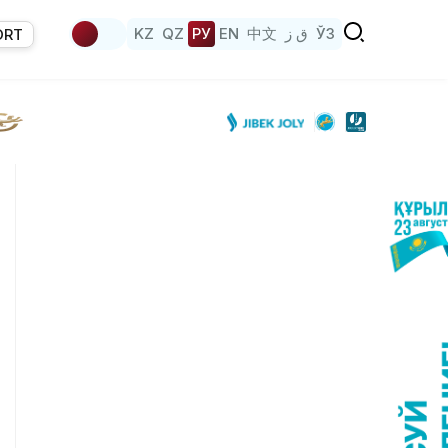
KZ
QZ
РУ
EN
中文
ق ز
ЎЗ
ORT