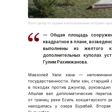
Фото: Центр по охране и использованию историко-кул
— Общая площадь сооружени
квадратное в плане, возведено
выполнены из желтого к
дополнительных куполах ус
Гулим Рахимжанова.
Мавзолей Уали хана — напоминани
государственности. Уали хан, старший
в походах против джунгар, руководил
Абылая вел дипломатические перегов
от границ реки Есиль кокшетауского р
находилась у озера Бурабай. Втора