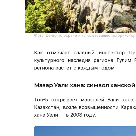
Фото: Центр по охране и использованию историко-ку
Как отмечает главный инспектор Це
культурного наследия региона Гулим 
региона растет с каждым годом.
Мазар Уали хана: символ ханской
Топ-5 открывает мавзолей Уали хана,
Казахстан, возле возвышенности Карак
хана Уали — в 2008 году.