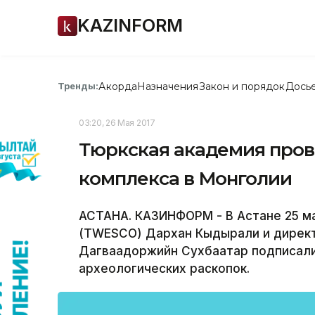
KAZINFORM
Акорда
Назначения
Закон и порядок
Дось
Тренды:
03:20, 26 Мая 2017
Тюркская академия пров
комплекса в Монголии
АСТАНА. КАЗИНФОРМ - В Астане 25 м
(TWESCO) Дархан Кыдырали и директ
Дагваадоржийн Сухбаатар подписали
археологических раскопок.