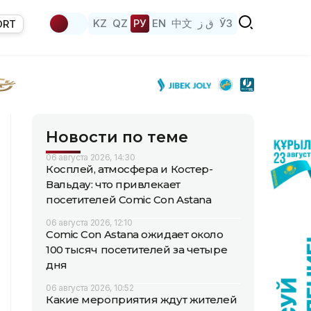
KZ
QZ
РУ
EN
中文
ق ز
ЎЗ
ORT
Новости по теме
06 августа 2026, 14:30
Косплей, атмосфера и Костер-
Вальдау: что привлекает
посетителей Comic Con Astana
06 августа 2026, 12:10
Comic Con Astana ожидает около
100 тысяч посетителей за четыре
дня
06 августа 2026, 10:52
Какие мероприятия ждут жителей