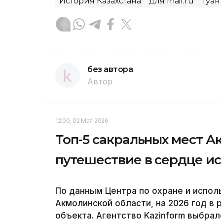
История Казахстана
для mail.ru
Туға
без автора
Автор
12:00, 02 Мая 2026
Топ-5 сакральных мест А
путешествие в сердце и
По данным Центра по охране и испол
Акмолинской области, на 2026 год в
объекта. Агентство Kazinform выбра