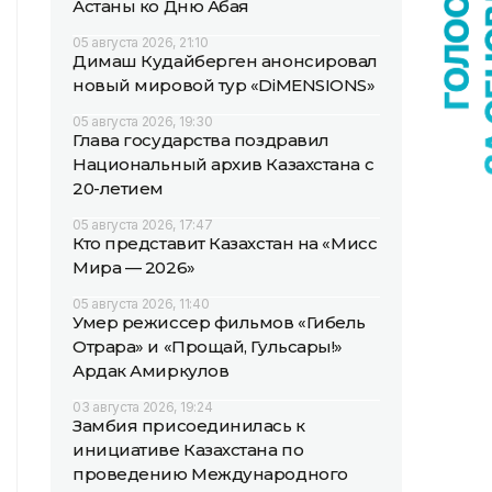
Астаны ко Дню Абая
05 августа 2026, 21:10
Димаш Кудайберген анонсировал
новый мировой тур «DiMENSIONS»
05 августа 2026, 19:30
Глава государства поздравил
Национальный архив Казахстана с
20-летием
05 августа 2026, 17:47
Кто представит Казахстан на «Мисс
Мира — 2026»
05 августа 2026, 11:40
Умер режиссер фильмов «Гибель
Отрара» и «Прощай, Гульсары!»
Ардак Амиркулов
03 августа 2026, 19:24
Замбия присоединилась к
инициативе Казахстана по
проведению Международного