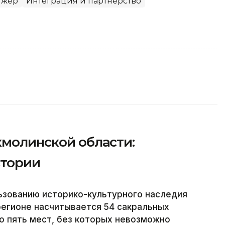
н жер
Интеграция и партнерство
кмолинской области:
стории
ьзованию историко-культурного наследия
 регионе насчитывается 54 сакральных
ло пять мест, без которых невозможно