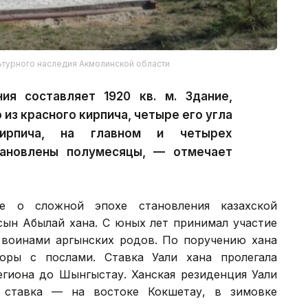
ьтурного наследия Акмолинской области
я составляет 1920 кв. м. Здание,
 из красного кирпича, четыре его угла
ирпича, на главном и четырех
тановлены полумесяцы, — отмечает
е о сложной эпохе становления казахской
 сын Абылай хана. С юных лет принимал участие
 воинами аргынских родов. По поручению хана
оры с послами. Ставка Уали хана пролегала
егиона до Шынгыстау. Ханская резиденция Уали
я ставка — на востоке Кокшетау, в зимовке