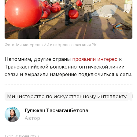
Фото: Министерство ИИ и цифрового развития РК
Напомним, другие страны
проявили интерес
к
Транскаспийской волоконно-оптической линии
связи и выразили намерение подключиться к сети.
Министерство по искусственному интеллекту
К
Гульжан Тасмаганбетова
Автор
17:12, 31 Июля 2026