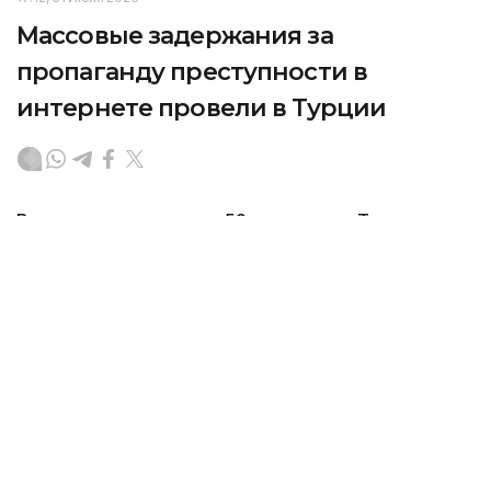
Массовые задержания за
пропаганду преступности в
интернете провели в Турции
В ходе спецоперации в 52 провинциях Турции
задержаны 216 подозреваемых, передает
собственный корреспондент агентства Kazinform
в Анкаре.