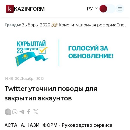
KAZINFORM
РУ
Выборы-2026
Конституционная реформа
Спецп
Тренды:
14:49, 30 Декабря 2015
Twitter уточнил поводы для
закрытия аккаунтов
АСТАНА. КАЗИНФОРМ - Руководство сервиса