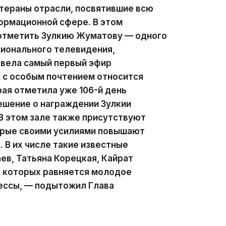
тераны отрасли, посвятившие всю
ормационной сфере. В этом
 отметить Зулкию Жуматову — одного
ционального телевидения,
 вела самый первый эфир
д с особым почтением относится
рая отметила уже 106-й день
ешение о награждении Зулкии
В этом зале также присутствуют
орые своими усилиями повышают
 В их числе такие известные
ев, Татьяна Корецкая, Кайрат
а которых равняется молодое
ессы, — подытожил Глава