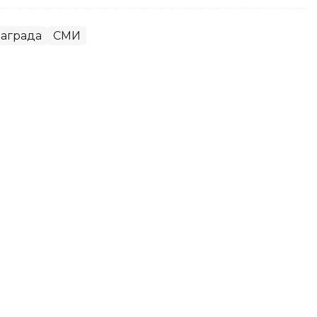
аграда
СМИ
 ИИ: Токаев представил
с ЕС
вропейским союзом сегодня важно,