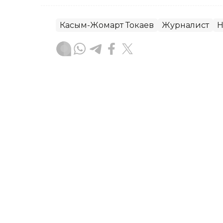
Касым-Жомарт Токаев
Журналист
Н
Гульжан Тасмаганбетова
Автор
18:11, 22 Июня 2026
От Среднего коридора до
видение сотрудничества 
Партнерство между Казахстаном и Е