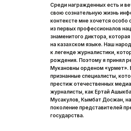
Среди награжденных есть и ве
свою сознательную жизнь инф
контексте мне хочется особо
из первых профессионалов на
знаменитого диктора, которая
на казахском языке. Наш наро
к легенде журналистики, кото
рождения. Поэтому я принял р
Мукановны орденом «Құрмет». 
признанные специалисты, кот
престиж отечественных медиа.
журналисты, как Ертай Ашыкба
Мусакулов, Кымбат Досжан, н
поколение представителей пр
государства.