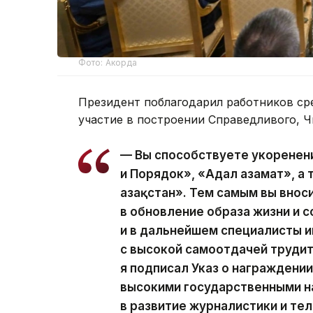
Фото: Акорда
Президент поблагодарил работников ср
участие в построении Справедливого, Ч
— Вы способствуете укоренен
и Порядок», «Адал азамат», а
Қазақстан». Тем самым вы вно
в обновление образа жизни и с
и в дальнейшем специалисты
с высокой самоотдачей трудит
я подписал Указ о награжден
высокими государственными н
в развитие журналистики и те