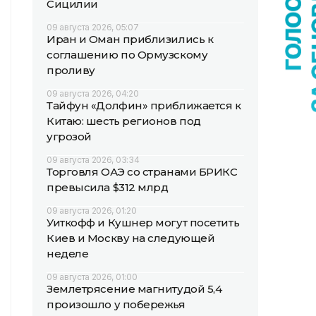
Сицилии
09 августа 2026, 05:07
Иран и Оман приблизились к
соглашению по Ормузскому
проливу
09 августа 2026, 04:20
Тайфун «Долфин» приближается к
Китаю: шесть регионов под
угрозой
09 августа 2026, 03:34
Торговля ОАЭ со странами БРИКС
превысила $312 млрд
09 августа 2026, 01:20
Уиткофф и Кушнер могут посетить
Киев и Москву на следующей
неделе
09 августа 2026, 01:00
Землетрясение магнитудой 5,4
произошло у побережья