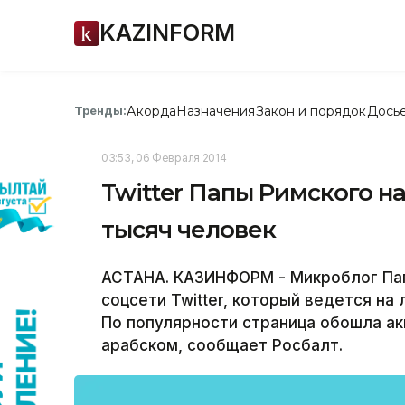
KAZINFORM
Акорда
Назначения
Закон и порядок
Дось
Тренды:
03:53, 06 Февраля 2014
Twitter Папы Римского н
тысяч человек
АСТАНА. КАЗИНФОРМ - Микроблог Пап
соцсети Twitter, который ведется на 
По популярности страница обошла ак
арабском, сообщает Росбалт.