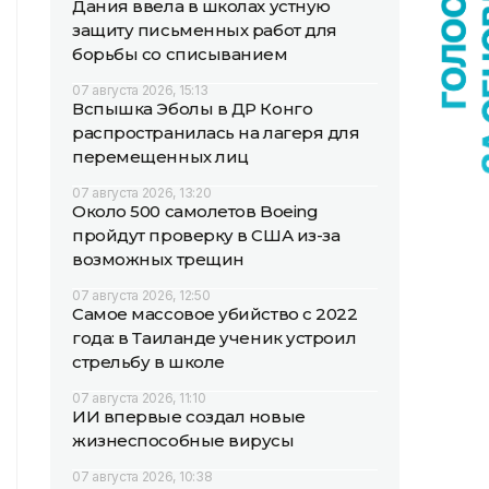
Дания ввела в школах устную
защиту письменных работ для
борьбы со списыванием
07 августа 2026, 15:13
Вспышка Эболы в ДР Конго
распространилась на лагеря для
перемещенных лиц
07 августа 2026, 13:20
Около 500 самолетов Boeing
пройдут проверку в США из-за
возможных трещин
07 августа 2026, 12:50
Самое массовое убийство с 2022
года: в Таиланде ученик устроил
стрельбу в школе
07 августа 2026, 11:10
ИИ впервые создал новые
жизнеспособные вирусы
07 августа 2026, 10:38