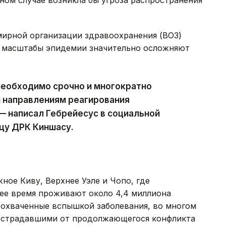
вном случае возникла бы угроза распространения
мирной организации здравоохранения (ВОЗ)
е масштабы эпидемии значительно осложняют
 необходимо срочно и многократно
м направлениям реагирования
 — написал Гебрейесус в социальной
ицу ДРК Киншасу.
ное Киву, Верхнее Уэле и Чопо, где
ее время проживают около 4,4 миллиона
 охваченные вспышкой заболевания, во многом
пострадавшими от продолжающегося конфликта