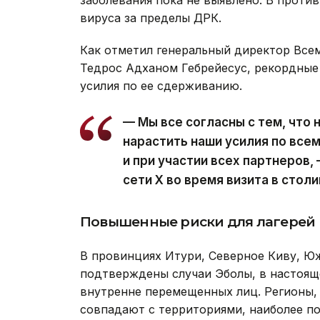
заболевания пока не выявлено. В проти
вируса за пределы ДРК.
Как отметил генеральный директор Все
Тедрос Адханом Гебрейесус, рекордны
усилия по ее сдерживанию.
— Мы все согласны с тем, что
нарастить наши усилия по все
и при участии всех партнеров,
сети Х во время визита в стол
Повышенные риски для лагерей
В провинциях Итури, Северное Киву, Юж
подтверждены случаи Эболы, в настоящ
внутренне перемещенных лиц. Регионы,
совпадают с территориями, наиболее 