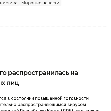
атистика
Мировые новости
го распространилась на
х лиц
тся в состоянии повышенной готовности
мительно распространяющимся вирусом
ической Республике Конго (ДРК) заразились