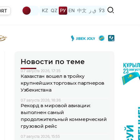
KZ
QZ
РУ
EN
中文
ق ز
ЎЗ
ORT
Новости по теме
07 августа 2026, 17:35
Казахстан вошел в тройку
крупнейших торговых партнеров
Узбекистана
07 августа 2026, 16:36
Рекорд в мировой авиации:
выполнен самый
продолжительный коммерческий
грузовой рейс
07 августа 2026, 15:55