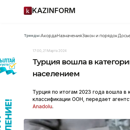
KAZINFORM
Акорда
Назначения
Закон и порядок
Дось
Тренды:
17:00, 21 Марта 2024
Турция вошла в категор
населением
Турция по итогам 2023 года вошла в
классификации ООН, передает агентст
Anadolu
.