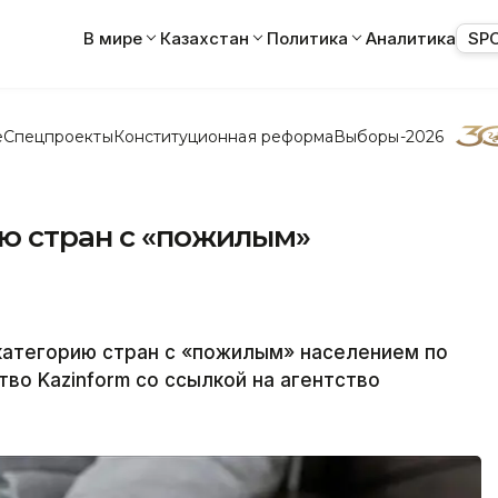
В мире
Казахстан
Политика
Аналитика
SP
е
Спецпроекты
Конституционная реформа
Выборы-2026
ию стран с «пожилым»
 категорию стран с «пожилым» населением по
во Kazinform со ссылкой на агентство