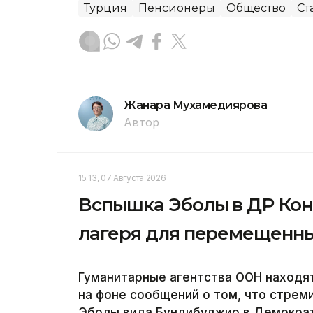
Турция
Пенсионеры
Общество
Ст
Жанара Мухамедиярова
Автор
15:13, 07 Августа 2026
Вспышка Эболы в ДР Кон
лагеря для перемещенны
Гуманитарные агентства ООН находя
на фоне сообщений о том, что стре
Эболы вида Бундибуджио в Демократ