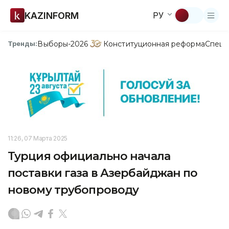
KAZINFORM
РУ
Выборы-2026
Конституционная реформа
Спецп
Тренды:
11:26, 07 Марта 2025
Турция официально начала
поставки газа в Азербайджан по
новому трубопроводу