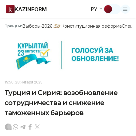
KAZINFORM
РУ
Выборы-2026
Конституционная реформа
Спецп
Тренды:
19:50, 28 Января 2025
Турция и Сирия: возобновление
сотрудничества и снижение
таможенных барьеров