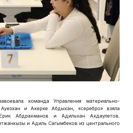
авоевала команда Управления материально-
Ауезхан и Акерке Абдыхан, «серебро» взяла
рик Абдрахманов и Адильхан Акдаулетов.
итжанкызы и Адиль Сагымбеков из центрального