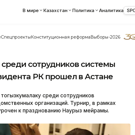
В мире
Казахстан
Политика
Аналитика
SP
е
Спецпроекты
Конституционная реформа
Выборы-2026
у среди сотрудников системы
идента РК прошел в Астане
 тогызкумалаку среди сотрудников
омственных организаций. Турнир, в рамках
урочен к празднованию Наурыз мейрамы.