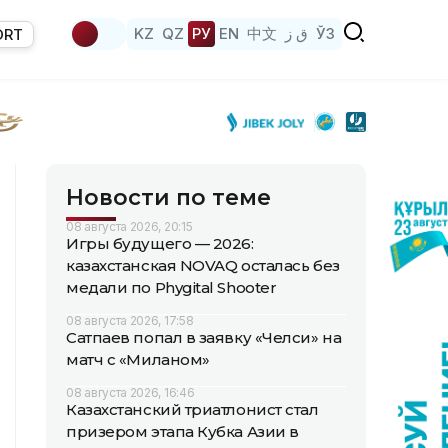
KZ
QZ
РУ
EN
中文
ق ز
ЎЗ
ORT
Новости по теме
08 августа 2026, 20:15
Игры будущего — 2026:
казахстанская NOVAQ осталась без
медали по Phygital Shooter
08 августа 2026, 17:58
Сатпаев попал в заявку «Челси» на
матч с «Миланом»
08 августа 2026, 16:46
Казахстанский триатлонист стал
призером этапа Кубка Азии в