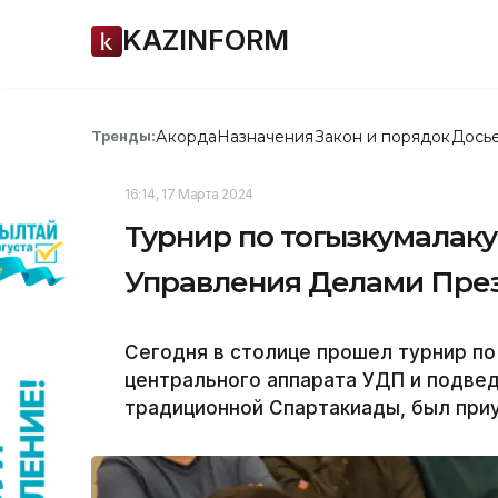
KAZINFORM
Акорда
Назначения
Закон и порядок
Дось
Тренды:
16:14, 17 Марта 2024
Турнир по тогызкумалак
Управления Делами През
Сегодня в столице прошел турнир по
центрального аппарата УДП и подвед
традиционной Спартакиады, был при