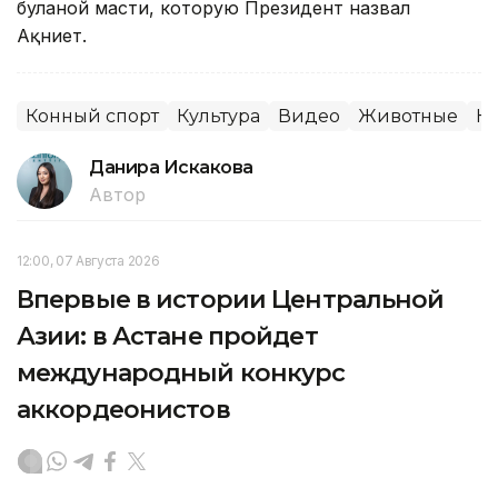
буланой масти, которую Президент назвал
Ақниет.
Конный спорт
Культура
Видео
Животные
Н
Данира Искакова
Автор
12:00, 07 Августа 2026
Впервые в истории Центральной
Азии: в Астане пройдет
международный конкурс
аккордеонистов