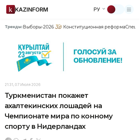
KAZINFORM
РУ
Выборы-2026
Конституционная реформа
Спецп
Тренды:
21:31, 07 Июля 2026
Туркменистан покажет
ахалтекинских лошадей на
Чемпионате мира по конному
спорту в Нидерландах