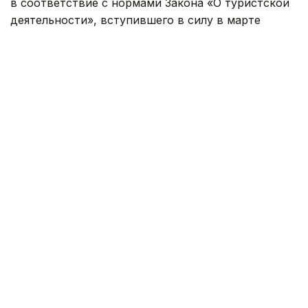
в соответствие с нормами Закона «О туристской
деятельности», вступившего в силу в марте
текущего года.
Основная цель поправок — сделать процедуры
более понятными для бизнеса, сократить
административные барьеры и повысить
эффективность использования бюджетных
средств.
В рамках программы
Kids Go Free
уточнены
требования к туристскому продукту. Теперь
он должен быть сформирован туроператором
в сфере внутреннего туризма, включать перелет
ребенка эконом-классом в оба направления
и предусматривать проживание не менее двух
ночей. Также потребуется подтверждение оплаты
тура и родства сопровождающего лица
с ребенком.