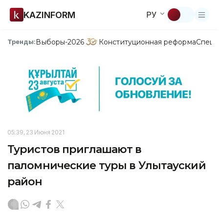
KAZINFORM
РУ
Выборы-2026
Конституционная реформа
Спецп
Тренды:
05:39, 23 Июня 2021
Туристов приглашают в
паломнические туры в Улытауский
район