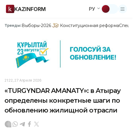
KAZINFORM
РУ
Выборы-2026
Конституционная реформа
Спецп
Тренды:
21:22, 27 Апреля 2026
«TURGYNDAR AMANATY»: в Атырау
определены конкретные шаги по
обновлению жилищной отрасли