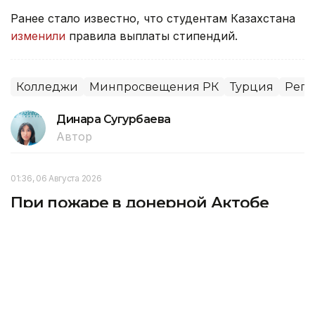
Ранее стало известно, что студентам Казахстана
изменили
правила выплаты стипендий.
Колледжи
Минпросвещения РК
Турция
Реги
Динара Сугурбаева
Автор
01:36, 06 Августа 2026
При пожаре в донерной Актобе
эвакуировали 14 человек, включая
шестерых детей