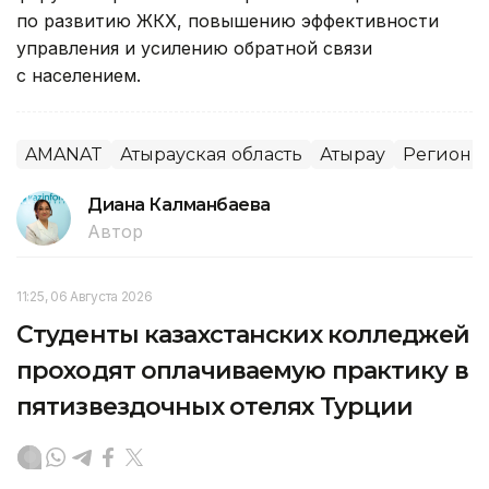
по развитию ЖКХ, повышению эффективности
управления и усилению обратной связи
с населением.
AMANAT
Атырауская область
Атырау
Регионы 
Диана Калманбаева
Автор
11:25, 06 Августа 2026
Студенты казахстанских колледжей
проходят оплачиваемую практику в
пятизвездочных отелях Турции