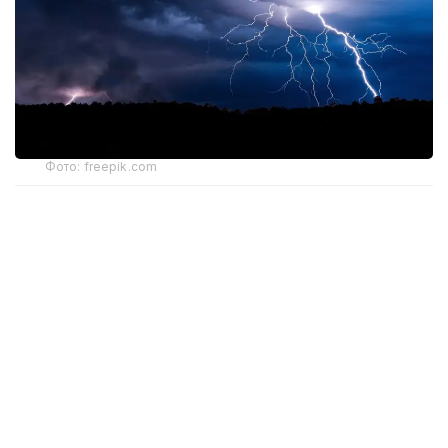
Фото: freepik.com
5 августа в
Астане
утром и днем ожидаются
сильный дождь, гроза, град, шквал. Ветер северо-
западный днем порывы 15-20 м/с. Сохраняется
высокая пожарная опасность.
На севере, юге, востоке
Акмолинской области
ожидаются дождь, гроза, временами сильный
дождь, град, шквал. Ночью и утром на западе,
севере области ожидается туман. Ветер северо-
западный на севере, юге, востоке области