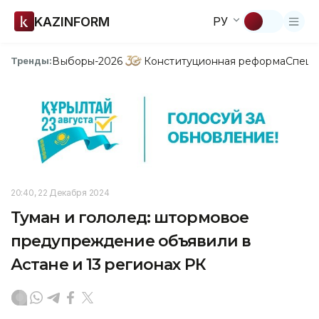
KAZINFORM
РУ
Выборы-2026
Конституционная реформа
Спецп
Тренды:
20:40, 22 Декабря 2024
Туман и гололед: штормовое
предупреждение объявили в
Астане и 13 регионах РК