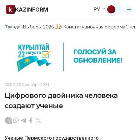
KAZINFORM
РУ
Выборы-2026
Конституционная реформа
Спецп
Тренды:
20:07, 30 Сентября 2024
Цифрового двойника человека
создают ученые
Ученые Пермского государственного