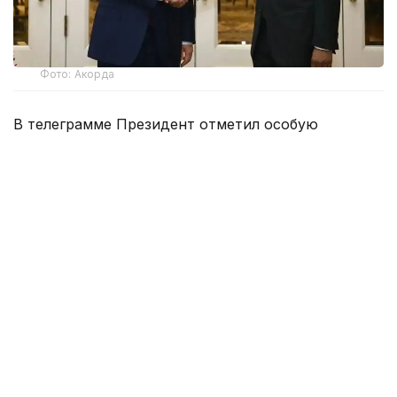
Фото: Акорда
В телеграмме Президент отметил особую
значимость этого праздника для народа
Сингапура как символа национального единства,
суверенитета и устойчивого развития
государства. Он выразил уверенность в том, что
многогранное сотрудничество между
Казахстаном и Сингапуром, основанное на узах
дружбы и взаимопонимания, продолжит
поступательно развиваться на благо народов
двух стран.
Глава нашего государства пожелал Тарману
Шанмугаратнаму успехов в его ответственной