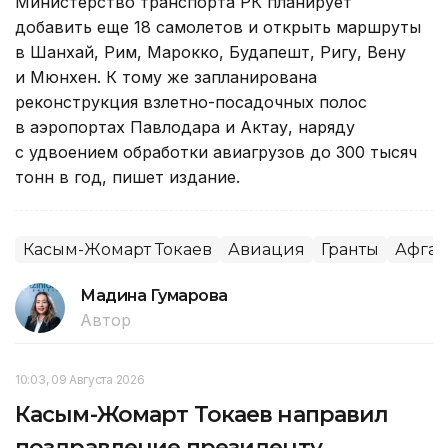
Министерство транспорта РК планирует
добавить еще 18 самолетов и открыть маршруты
в Шанхай, Рим, Марокко, Будапешт, Ригу, Вену
и Мюнхен. К тому же запланирована
реконструкция взлетно-посадочных полос
в аэропортах Павлодара и Актау, наряду
с удвоением обработки авиагрузов до 300 тысяч
тонн в год, пишет издание.
Касым-Жомарт Токаев
Авиация
Гранты
Афган
Мадина Гумарова
Автор
10:03, 09 Августа 2026
Касым-Жомарт Токаев направил
поздравление президенту