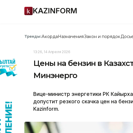
KAZINFORM
Акорда
Назначения
Закон и порядок
Дось
Тренды:
13:26, 14 Апреля 2026
Цены на бензин в Казах
Минэнерго
Вице-министр энергетики РК Кайырха
допустит резкого скачка цен на бенз
Kazinform.