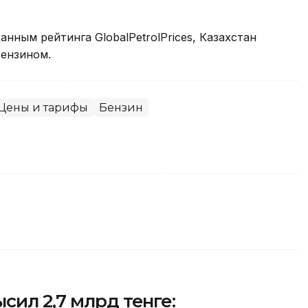
анным рейтинга GlobalPetrolPrices, Казахстан
ензином.
Цены и тарифы
Бензин
сил 2,7 млрд тенге: