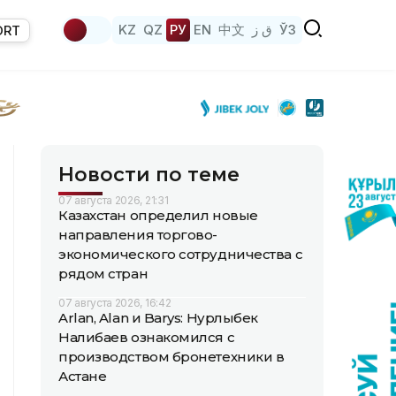
KZ
QZ
РУ
EN
中文
ق ز
ЎЗ
ORT
Новости по теме
07 августа 2026, 21:31
Казахстан определил новые
направления торгово-
экономического сотрудничества с
рядом стран
07 августа 2026, 16:42
Arlan, Alan и Barys: Нурлыбек
Налибаев ознакомился с
производством бронетехники в
Астане