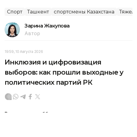
Спорт
Ташкент
спортсмены Казахстана
Тяжела
Зарина Жакупова
Автор
19:59, 10 Августа 2026
Инклюзия и цифровизация
выборов: как прошли выходные у
политических партий РК
В минувшую субботу и воскресенье партии
продолжили встречи с жителями и трудовыми
коллективами, провели форумы и тематические
мероприятия. В центре обсуждений оказались