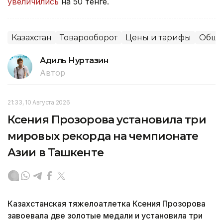
увеличились
на 50 тенге.
Казахстан
Товарооборот
Цены и тарифы
Обще
Адиль Нуртазин
Автор
21:33, 10 Августа 2026
Ксения Прозорова установила три
мировых рекорда на чемпионате
Азии в Ташкенте
Казахстанская тяжелоатлетка Ксения Прозорова
завоевала две золотые медали и установила три