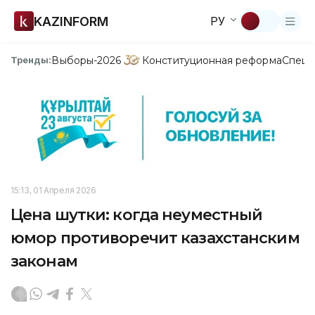
KAZINFORM
РУ
Выборы-2026
Конституционная реформа
Спецп
Тренды:
15:13, 01 Апреля 2026
Цена шутки: когда неуместный
юмор противоречит казахстанским
законам