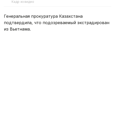
Кадр из видео
Генеральная прокуратура Казахстана
подтвердила, что подозреваемый экстрадирован
из Вьетнама.
По данным надзорного органа, сотрудники
Генеральной прокуратуры и Агентства
по финансовому мониторингу при содействии
Посольства Казахстана во Вьетнаме
экстрадировали гражданина Казахстана,
подозреваемого в пособничестве в организации
незаконного игорного бизнеса.