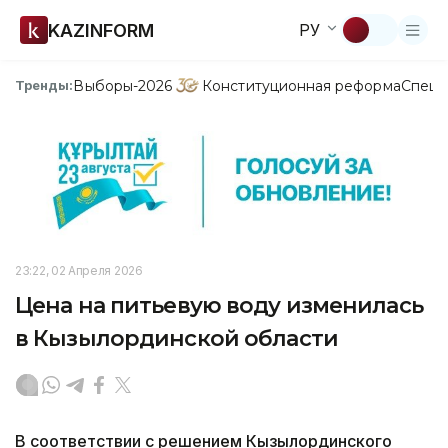
KAZINFORM
РУ
Выборы-2026
Конституционная реформа
Спецп
Тренды:
23:22, 02 Апреля 2026
Цена на питьевую воду изменилась
в Кызылординской области
В соответствии с решением Кызылординского