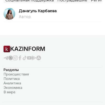
Социальная поддержка
Пострадавшие
Регион
Данагуль Карбаева
Автор
KAZINFORM
Разделы
Происшествия
Политика
Аналитика
Экономика
В мире