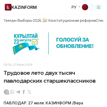
KAZINFORM
РУ
Выборы-2026
Конституционная реформа
Спецп
Тренды:
09:29, 27 Июля 2009
Трудовое лето двух тысяч
павлодарских старшеклассников
ПАВЛОДАР. 27 июля. КАЗИНФОРМ /Вера