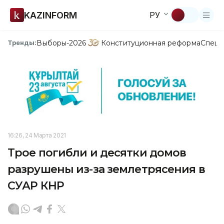
KAZINFORM
РУ
Выборы-2026
Конституционная реформа
Спецп
Тренды:
16:26, 24 Марта 2021
Трое погибли и десятки домов
разрушены из-за землетрясения в
СУАР КНР