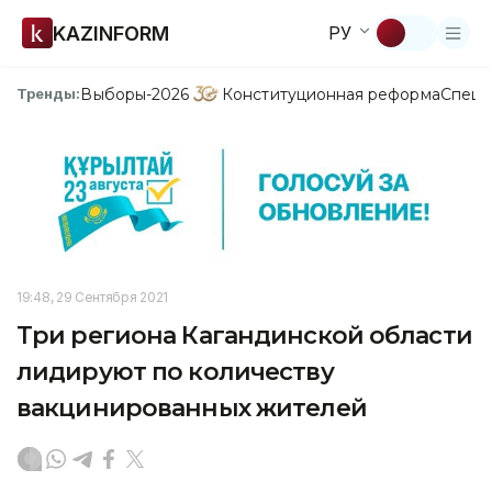
KAZINFORM
РУ
Выборы-2026
Конституционная реформа
Спецп
Тренды:
19:48, 29 Сентября 2021
Три региона Кагандинской области
лидируют по количеству
вакцинированных жителей